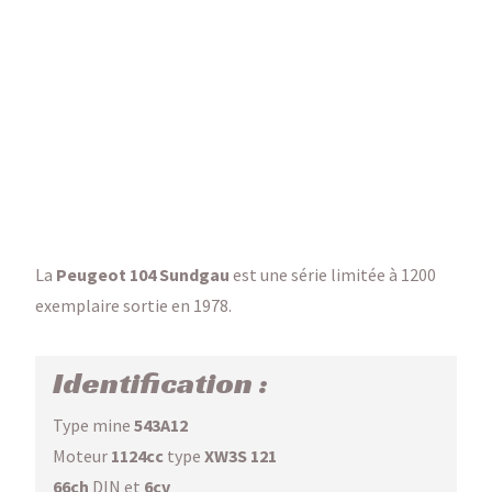
La
Peugeot 104 Sundgau
est une série limitée à 1200
exemplaire sortie en 1978.
Identification :
Type mine
543A12
Moteur
1124cc
type
XW3S 121
66ch
DIN et
6cv