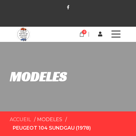
0
MODELES
ACCUEIL
MODELES
PEUGEOT 104 SUNDGAU (1978)