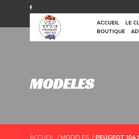
ACCUEIL
LE C
BOUTIQUE
AD
MODELES
ACCUEIL
MODELES
PEUGEOT 104 