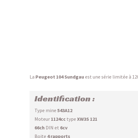
La
Peugeot 104 Sundgau
est une série limitée à 12
Identification :
Type mine
543A12
Moteur
1124cc
type
XW3S 121
66ch
DIN et
6cv
Boite
4 rapports