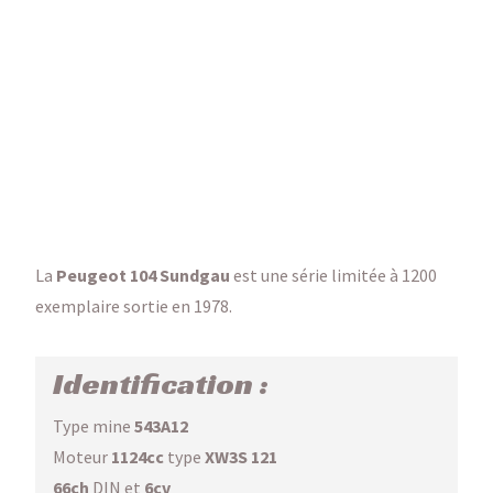
La
Peugeot 104 Sundgau
est une série limitée à 1200
exemplaire sortie en 1978.
Identification :
Type mine
543A12
Moteur
1124cc
type
XW3S 121
66ch
DIN et
6cv