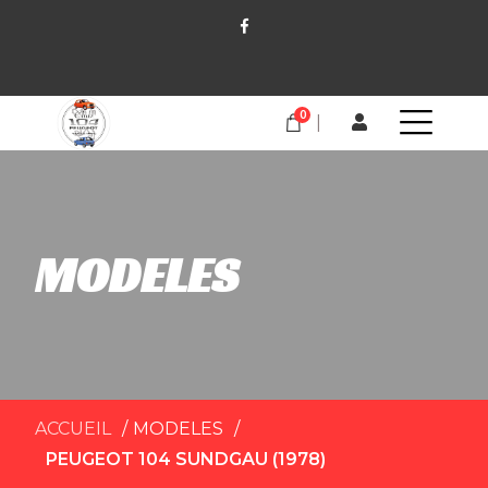
0
MODELES
ACCUEIL
MODELES
PEUGEOT 104 SUNDGAU (1978)