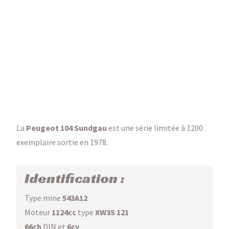
La
Peugeot 104 Sundgau
est une série limitée à 1200
exemplaire sortie en 1978.
Identification :
Type mine
543A12
Moteur
1124cc
type
XW3S 121
66ch
DIN et
6cv