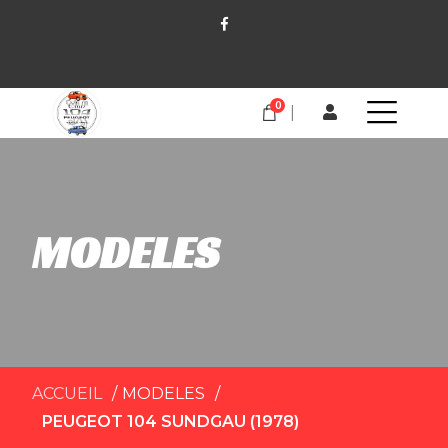
0
MODELES
ACCUEIL
MODELES
PEUGEOT 104 SUNDGAU (1978)