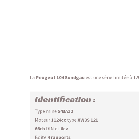
La
Peugeot 104 Sundgau
est une série limitée à 12
Identification :
Type mine
543A12
Moteur
1124cc
type
XW3S 121
66ch
DIN et
6cv
Boite
4 rapports