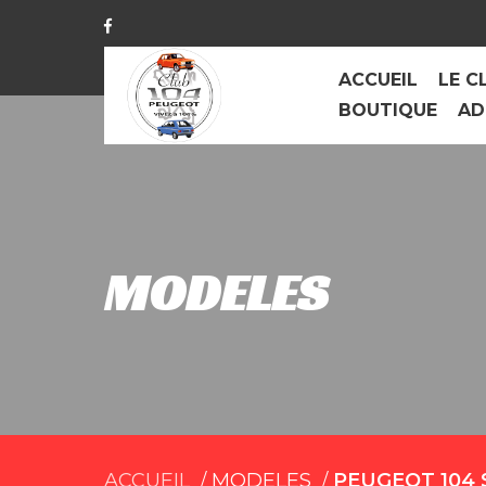
ACCUEIL
LE C
BOUTIQUE
AD
MODELES
ACCUEIL
MODELES
PEUGEOT 104 