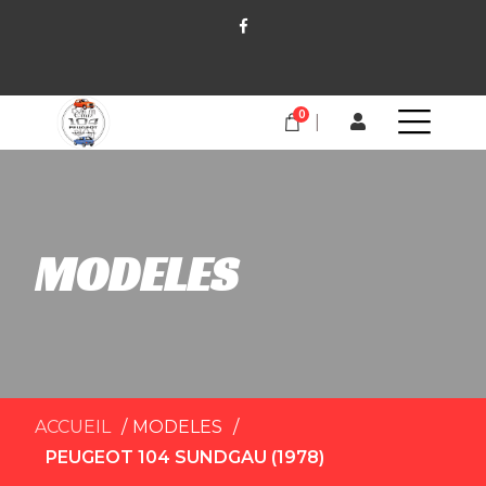
0
MODELES
ACCUEIL
MODELES
PEUGEOT 104 SUNDGAU (1978)