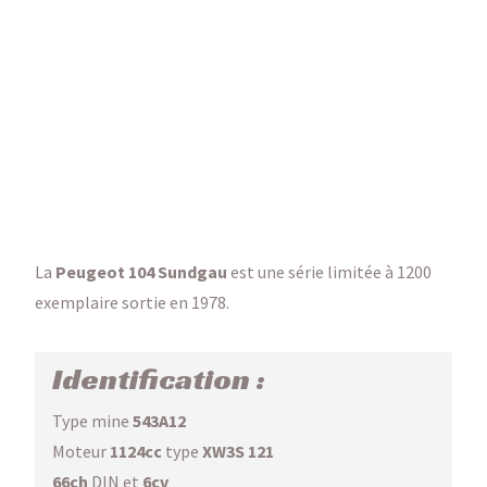
La
Peugeot 104 Sundgau
est une série limitée à 1200
exemplaire sortie en 1978.
Identification :
Type mine
543A12
Moteur
1124cc
type
XW3S 121
66ch
DIN et
6cv