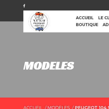
ACCUEIL
LE C
BOUTIQUE
AD
MODELES
ACCUEIL
MODELES
PEUGEOT 104 