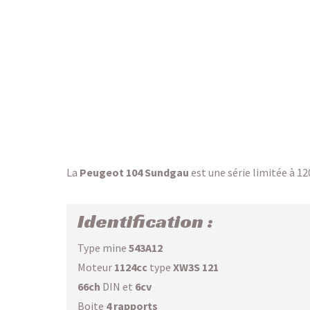
La
Peugeot 104 Sundgau
est une série limitée à 12
Identification :
Type mine
543A12
Moteur
1124cc
type
XW3S 121
66ch
DIN et
6cv
Boite
4 rapports