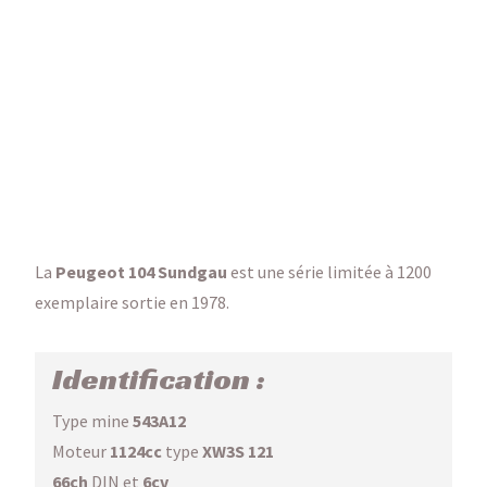
La
Peugeot 104 Sundgau
est une série limitée à 1200
exemplaire sortie en 1978.
Identification :
Type mine
543A12
Moteur
1124cc
type
XW3S 121
66ch
DIN et
6cv