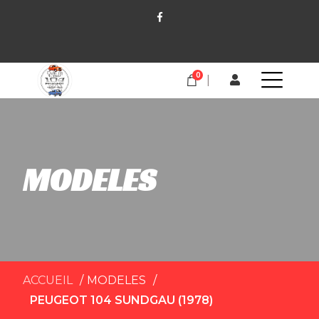
0
MODELES
ACCUEIL
MODELES
PEUGEOT 104 SUNDGAU (1978)