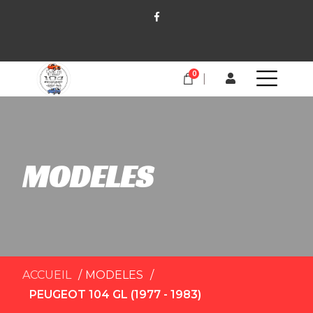
0
MODELES
ACCUEIL
MODELES
PEUGEOT 104 GL (1977 - 1983)