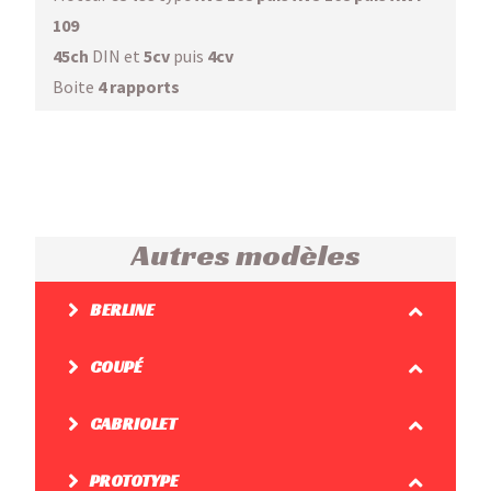
109
45ch
DIN et
5cv
puis
4cv
Boite
4 rapports
Autres modèles
BERLINE
COUPÉ
CABRIOLET
PROTOTYPE