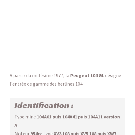
A partir du millésime 1977, la
Peugeot 104 GL
désigne
l'entrée de gamme des berlines 104.
Identification :
Type mine
104A01 puis 104A41 puis 104A11 version
A
Moteur
954cc
type
XV3 108 puis XV5 108 puis XW7