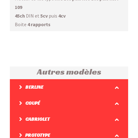
109
45ch
DIN et
5cv
puis
4cv
Boite
4 rapports
Autres modèles
BERLINE
COUPÉ
CABRIOLET
PROTOTYPE