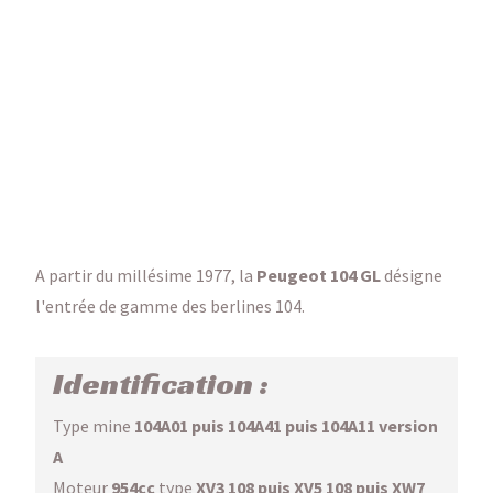
A partir du millésime 1977, la
Peugeot 104 GL
désigne
l'entrée de gamme des berlines 104.
Identification :
Type mine
104A01 puis 104A41 puis 104A11 version
A
Moteur
954cc
type
XV3 108 puis XV5 108 puis XW7