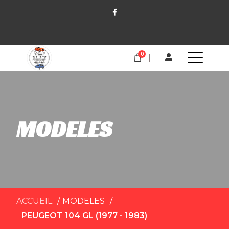
0
MODELES
ACCUEIL
MODELES
PEUGEOT 104 GL (1977 - 1983)