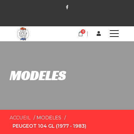
0
MODELES
ACCUEIL
MODELES
PEUGEOT 104 GL (1977 - 1983)