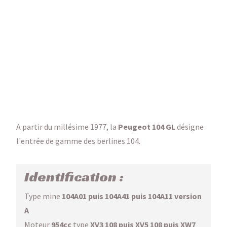
A partir du millésime 1977, la
Peugeot 104 GL
désigne
l'entrée de gamme des berlines 104.
Identification :
Type mine
104A01 puis 104A41 puis 104A11 version
A
Moteur
954cc
type
XV3 108 puis XV5 108 puis XW7