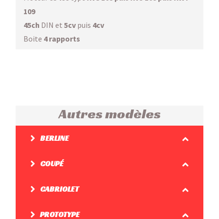
109
45ch
DIN et
5cv
puis
4cv
Boite
4 rapports
Autres modèles
BERLINE
COUPÉ
CABRIOLET
PROTOTYPE