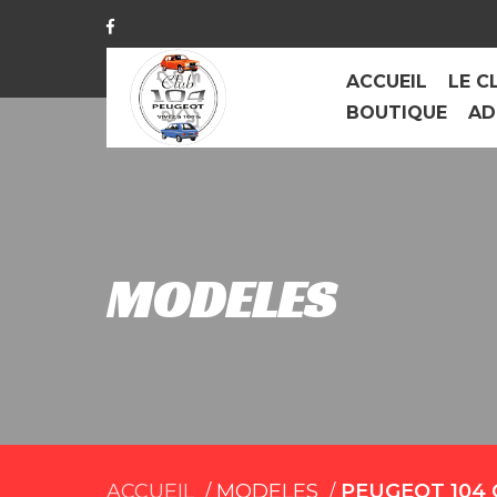
ACCUEIL
LE C
BOUTIQUE
AD
MODELES
ACCUEIL
MODELES
PEUGEOT 104 G