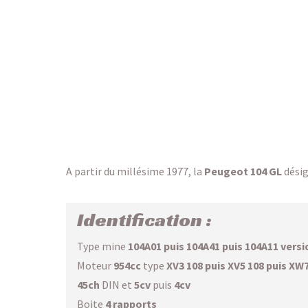
A partir du millésime 1977, la
Peugeot 104 GL
désig
Identification :
Type mine
104A01 puis 104A41 puis 104A11 versi
Moteur
954cc
type
XV3 108 puis XV5 108 puis XW
45ch
DIN et
5cv
puis
4cv
Boite
4 rapports