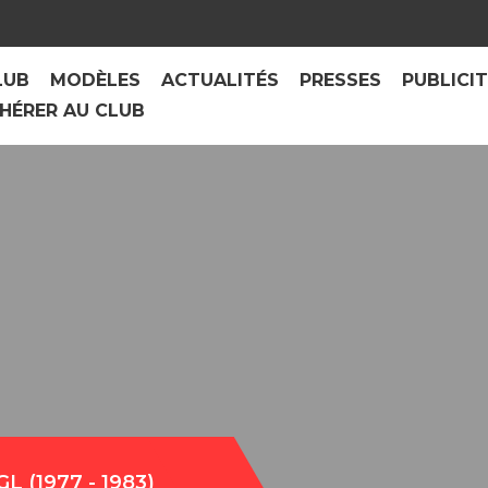
LUB
MODÈLES
ACTUALITÉS
PRESSES
PUBLICI
HÉRER AU CLUB
L (1977 - 1983)