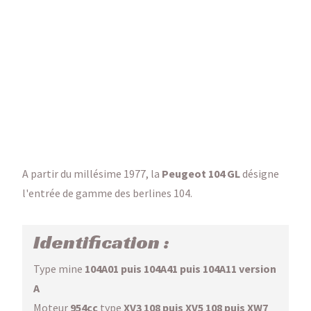
A partir du millésime 1977, la
Peugeot 104 GL
désigne
l'entrée de gamme des berlines 104.
Identification :
Type mine
104A01 puis 104A41 puis 104A11 version
A
Moteur
954cc
type
XV3 108 puis XV5 108 puis XW7