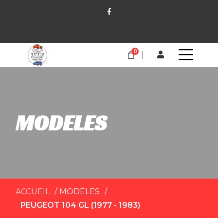
0
MODELES
ACCUEIL
MODELES
PEUGEOT 104 GL (1977 - 1983)