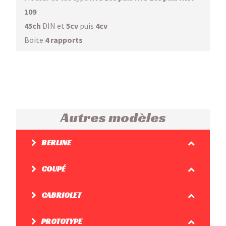
109
45ch
DIN et
5cv
puis
4cv
Boite
4 rapports
Autres modèles
BERLINE
COUPÉ
CABRIOLET
PROTOTYPE