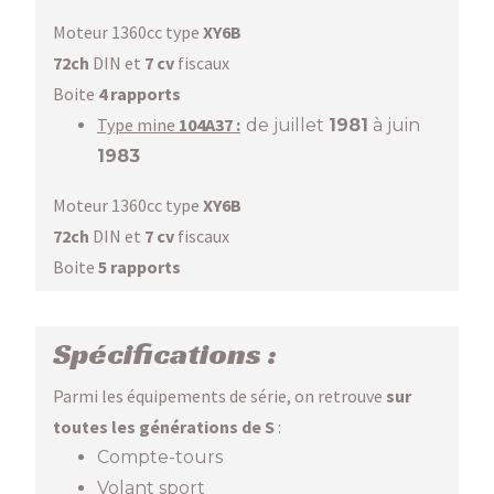
Moteur 1360cc type
XY6B
72ch
DIN et
7 cv
fiscaux
Boite
4 rapports
Type mine
104A37 :
de juillet
1981
à juin
1983
Moteur 1360cc type
XY6B
72ch
DIN et
7 cv
fiscaux
Boite
5 rapports
Spécifications :
Parmi les équipements de série, on retrouve
sur
toutes les générations de S
:
Compte-tours
Volant sport