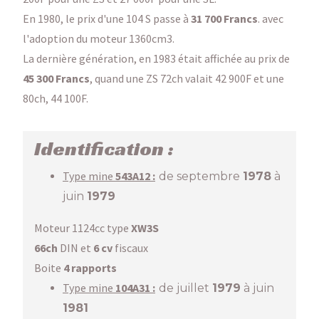
En 1980, le prix d'une 104 S passe à
31 700 Francs
. avec
l'adoption du moteur 1360cm3.
La dernière génération, en 1983 était affichée au prix de
45 300 Francs
, quand une ZS 72ch valait 42 900F et une
80ch, 44 100F.
Identification :
Type mine
543
A12 :
de septembre
1978
à
juin
1979
Moteur 1124cc type
XW3S
66ch
DIN et
6 cv
fiscaux
Boite
4 rapports
Type mine
104A31 :
de juillet
1979
à juin
1981