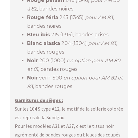
Rouge persan
246 (1346)
pour AM 80
à 82,
bandes noires
Rouge féria
245 (1345)
pour AM 83,
bandes noires
Bleu ibis
215 (1315), bandes grises
Blanc alaska
204 (1304)
pour AM 83,
bandes rouges
Noir
200 (1000)
en option pour AM 80
et 81
, bandes rouges
Noir
verni 500
en option pour AM 82 et
83
, bandes rouges
Garnitures de sièges :
Sur les 104 S type A12, le motif de la sellerie colorée
est repris de la Sundgau.
Pour les modèles A31 et A37, c'est le tissus noir
agrémenté de bandes rouges ou bleues des coupés