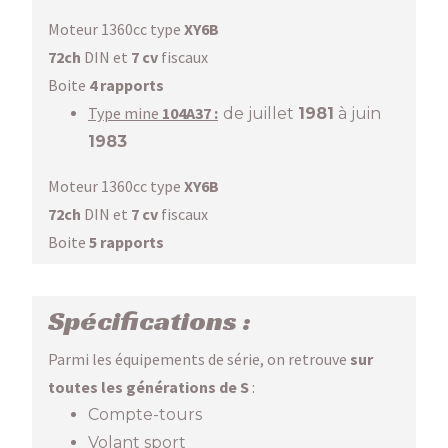
Moteur 1360cc type
XY6B
72ch
DIN et
7 cv
fiscaux
Boite
4 rapports
Type mine
104A37 :
de juillet
1981
à juin
1983
Moteur 1360cc type
XY6B
72ch
DIN et
7 cv
fiscaux
Boite
5 rapports
Spécifications :
Parmi les équipements de série, on retrouve
sur
toutes les générations de S
:
Compte-tours
Volant sport