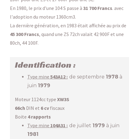
En 1980, le prix d'une 104 S passe à
31 700 Francs
. avec
l'adoption du moteur 1360cm3.
La dernière génération, en 1983 était affichée au prix de
45 300 Francs
, quand une ZS 72ch valait 42 900F et une
80ch, 44 100F.
Identification :
Type mine
543
A12 :
de septembre
1978
à
juin
1979
Moteur 1124cc type
XW3S
66ch
DIN et
6 cv
fiscaux
Boite
4 rapports
Type mine
104A31 :
de juillet
1979
à juin
1981