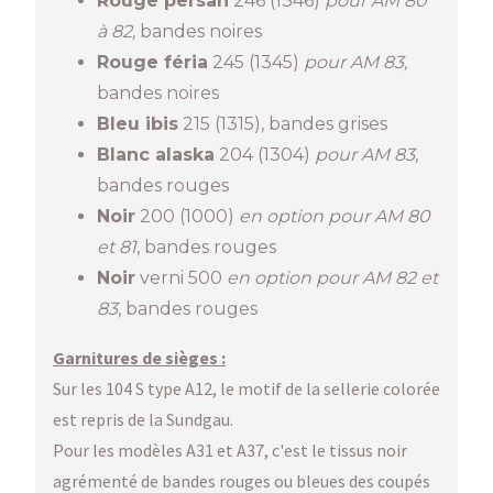
Rouge persan
246 (1346)
pour AM 80
à 82,
bandes noires
Rouge féria
245 (1345)
pour AM 83,
bandes noires
Bleu ibis
215 (1315), bandes grises
Blanc alaska
204 (1304)
pour AM 83,
bandes rouges
Noir
200 (1000)
en option pour AM 80
et 81
, bandes rouges
Noir
verni 500
en option pour AM 82 et
83
, bandes rouges
Garnitures de sièges :
Sur les 104 S type A12, le motif de la sellerie colorée
est repris de la Sundgau.
Pour les modèles A31 et A37, c'est le tissus noir
agrémenté de bandes rouges ou bleues des coupés