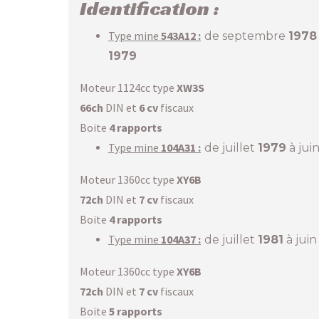
Identification :
Type mine
543
A12 :
de septembre
1978
1979
Moteur 1124cc type
XW3S
66ch
DIN et
6 cv
fiscaux
Boite
4 rapports
Type mine
104A31 :
de juillet
1979
à jui
Moteur 1360cc type
XY6B
72ch
DIN et
7 cv
fiscaux
Boite
4 rapports
Type mine
104A37 :
de juillet
1981
à jui
Moteur 1360cc type
XY6B
72ch
DIN et
7 cv
fiscaux
Boite
5 rapports