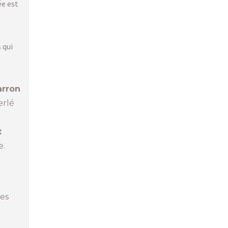
ée est
 qui
arron
erlé
t
e.
les