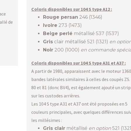
Coloris disponibles sur 104 S type A12 :
ace
Rouge persan
246 (1346)
allé de
Ivoire
273 (1473)
Beige perlé
métallisé 537 (1537)
Gris
clair métallisé 521 (1321)
en optio
Noir
200 (1000)
en commande spécia
Coloris disponibles sur 104 S type A31 et A37 :
A partir de 1980, apparaissent avec le moteur 1360
bandes latérales similaires à celles des coupés ZS.
80 et 81 (donc BV4), est également ajouté un stri
sur les custodes arrières.
Les 104 S type A31 et A37 ont été proposées en 5
couleurs principales, avec quelques différences sui
les millésimes :
Gris clair
métallisé
en option
521 (1321