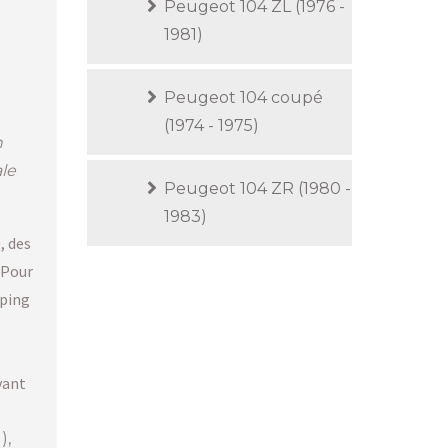
Peugeot 104 ZL (1976 -
1981)
Peugeot 104 coupé
(1974 - 1975)
n
le
Peugeot 104 ZR (1980 -
1983)
, des
 Pour
pping
vant
),