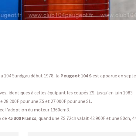
la 104 Sundgau début 1978, la
Peugeot 104 S
est apparue en sept
es, identiques à celles équipant les coupés ZS, jusqu'en juin 1983.
re 28 200F pour une ZS et 27 000F pour une SL.
vec l'adoption du moteur 1360cm3.
x de
45 300 Francs
, quand une ZS 72ch valait 42 900F et une 80ch, 4