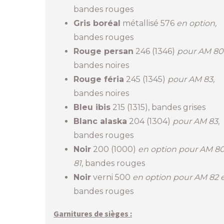
bandes rouges
Gris boréal
métallisé 576
en option,
bandes rouges
Rouge persan
246 (1346)
pour AM 80 
bandes noires
Rouge féria
245 (1345)
pour AM 83,
bandes noires
Bleu ibis
215 (1315), bandes grises
Blanc alaska
204 (1304)
pour AM 83,
bandes rouges
Noir
200 (1000)
en option pour AM 80
81
, bandes rouges
Noir
verni 500
en option pour AM 82 e
bandes rouges
Garnitures de sièges :