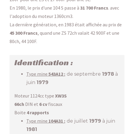
En 1980, le prix d'une 104 S passe à
31 700 Francs
. avec
l'adoption du moteur 1360cm3.
La dernière génération, en 1983 était affichée au prix de
45 300 Francs
, quand une ZS 72ch valait 42 900F et une
80ch, 44 100F.
Identification :
Type mine
543
A12 :
de septembre
1978
à
juin
1979
Moteur 1124cc type
XW3S
66ch
DIN et
6 cv
fiscaux
Boite
4 rapports
Type mine
104A31 :
de juillet
1979
à juin
1981