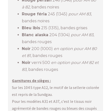
Rouge persan
246 (1346)
pour AM 80
à 82,
bandes noires
Rouge féria
245 (1345)
pour AM 83,
bandes noires
Bleu ibis
215 (1315), bandes grises
Blanc alaska
204 (1304)
pour AM 83,
bandes rouges
Noir
200 (1000)
en option pour AM 80
et 81
, bandes rouges
Noir
verni 500
en option pour AM 82 et
83
, bandes rouges
Garnitures de sièges :
Sur les 104 S type A12, le motif de la sellerie colorée
est repris de la Sundgau.
Pour les modèles A31 et A37, c'est le tissus noir
agrémenté de bandes rouges ou bleues des coupés