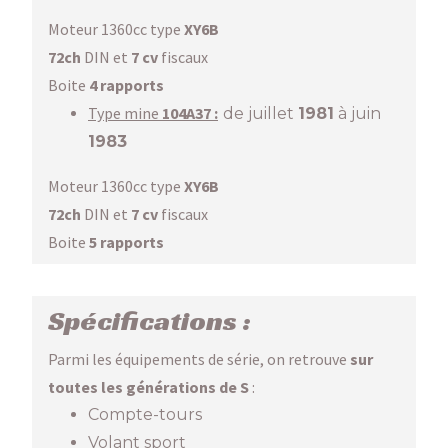
Moteur 1360cc type
XY6B
72ch
DIN et
7 cv
fiscaux
Boite
4 rapports
Type mine
104A37 :
de juillet
1981
à juin
1983
Moteur 1360cc type
XY6B
72ch
DIN et
7 cv
fiscaux
Boite
5 rapports
Spécifications :
Parmi les équipements de série, on retrouve
sur
toutes les générations de S
:
Compte-tours
Volant sport