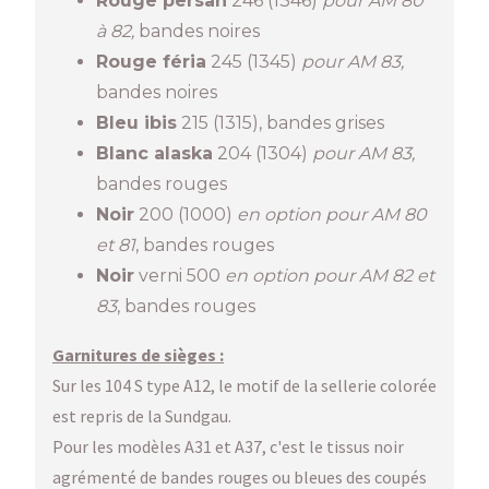
Rouge persan
246 (1346)
pour AM 80
à 82,
bandes noires
Rouge féria
245 (1345)
pour AM 83,
bandes noires
Bleu ibis
215 (1315), bandes grises
Blanc alaska
204 (1304)
pour AM 83,
bandes rouges
Noir
200 (1000)
en option pour AM 80
et 81
, bandes rouges
Noir
verni 500
en option pour AM 82 et
83
, bandes rouges
Garnitures de sièges :
Sur les 104 S type A12, le motif de la sellerie colorée
est repris de la Sundgau.
Pour les modèles A31 et A37, c'est le tissus noir
agrémenté de bandes rouges ou bleues des coupés