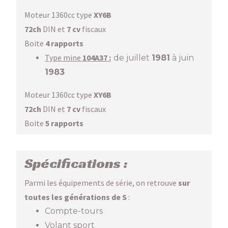
Moteur 1360cc type
XY6B
72ch
DIN et
7 cv
fiscaux
Boite
4 rapports
Type mine
104A37 :
de juillet
1981
à juin
1983
Moteur 1360cc type
XY6B
72ch
DIN et
7 cv
fiscaux
Boite
5 rapports
Spécifications :
Parmi les équipements de série, on retrouve
sur
toutes les générations de S
:
Compte-tours
Volant sport