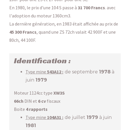
En 1980, le prix d'une 104 S passe à
31 700 Francs
. avec
l'adoption du moteur 1360cm3.
La dernière génération, en 1983 était affichée au prix de
45 300 Francs
, quand une ZS 72ch valait 42 900F et une
80ch, 44 100F.
Identification :
Type mine
543
A12 :
de septembre
1978
à
juin
1979
Moteur 1124cc type
XW3S
66ch
DIN et
6 cv
fiscaux
Boite
4 rapports
Type mine
104A31 :
de juillet
1979
à juin
1981