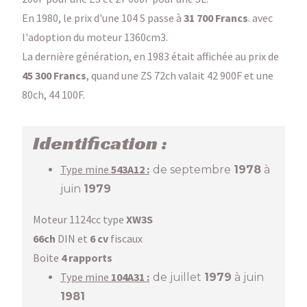
En 1980, le prix d'une 104 S passe à
31 700 Francs
. avec
l'adoption du moteur 1360cm3.
La dernière génération, en 1983 était affichée au prix de
45 300 Francs
, quand une ZS 72ch valait 42 900F et une
80ch, 44 100F.
Identification :
Type mine
543
A12 :
de septembre
1978
à
juin
1979
Moteur 1124cc type
XW3S
66ch
DIN et
6 cv
fiscaux
Boite
4 rapports
Type mine
104A31 :
de juillet
1979
à juin
1981