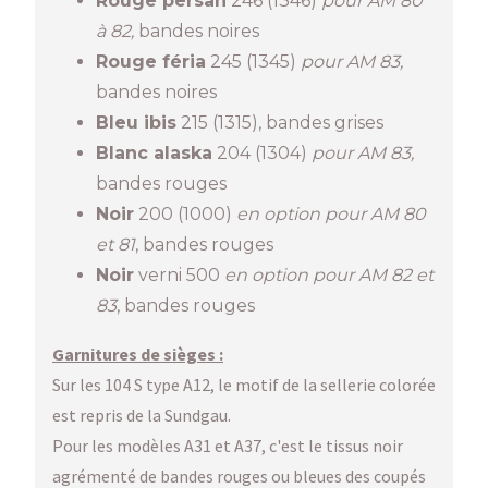
Rouge persan
246 (1346)
pour AM 80
à 82,
bandes noires
Rouge féria
245 (1345)
pour AM 83,
bandes noires
Bleu ibis
215 (1315), bandes grises
Blanc alaska
204 (1304)
pour AM 83,
bandes rouges
Noir
200 (1000)
en option pour AM 80
et 81
, bandes rouges
Noir
verni 500
en option pour AM 82 et
83
, bandes rouges
Garnitures de sièges :
Sur les 104 S type A12, le motif de la sellerie colorée
est repris de la Sundgau.
Pour les modèles A31 et A37, c'est le tissus noir
agrémenté de bandes rouges ou bleues des coupés