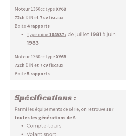
Moteur 1360cc type
XY6B
72ch
DIN et
7 cv
fiscaux
Boite
4 rapports
Type mine
104A37 :
de juillet
1981
à juin
1983
Moteur 1360cc type
XY6B
72ch
DIN et
7 cv
fiscaux
Boite
5 rapports
Spécifications :
Parmi les équipements de série, on retrouve
sur
toutes les générations de S
:
Compte-tours
Volant sport