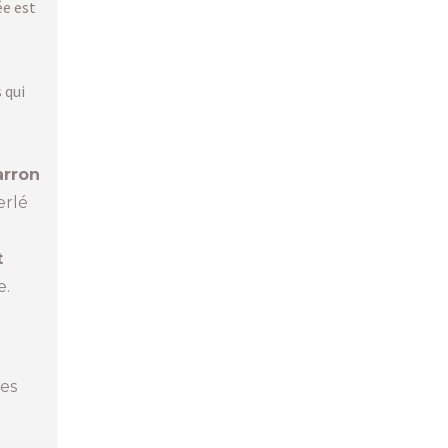
ée est
 qui
arron
erlé
t
e.
les