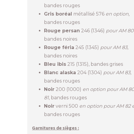
bandes rouges
Gris boréal
métallisé 576
en option,
bandes rouges
Rouge persan
246 (1346)
pour AM 80 
bandes noires
Rouge féria
245 (1345)
pour AM 83,
bandes noires
Bleu ibis
215 (1315), bandes grises
Blanc alaska
204 (1304)
pour AM 83,
bandes rouges
Noir
200 (1000)
en option pour AM 80
81
, bandes rouges
Noir
verni 500
en option pour AM 82 e
bandes rouges
Garnitures de sièges :