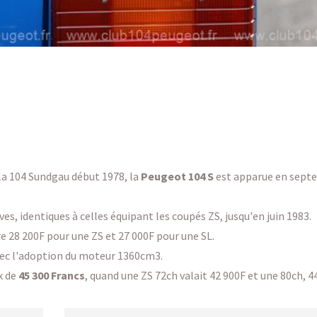
la 104 Sundgau début 1978, la
Peugeot 104 S
est apparue en sept
es, identiques à celles équipant les coupés ZS, jusqu'en juin 1983.
re 28 200F pour une ZS et 27 000F pour une SL.
vec l'adoption du moteur 1360cm3.
x de
45 300 Francs
, quand une ZS 72ch valait 42 900F et une 80ch, 4