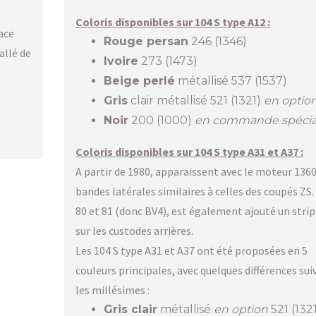
Coloris disponibles sur 104 S type A12 :
ace
Rouge persan
246 (1346)
allé de
Ivoire
273 (1473)
Beige perlé
métallisé 537 (1537)
Gris
clair métallisé 521 (1321)
en optio
Noir
200 (1000)
en commande spécia
Coloris disponibles sur 104 S type A31 et A37 :
A partir de 1980, apparaissent avec le moteur 1360
bandes latérales similaires à celles des coupés ZS.
80 et 81 (donc BV4), est également ajouté un stri
sur les custodes arrières.
Les 104 S type A31 et A37 ont été proposées en 5
couleurs principales, avec quelques différences sui
les millésimes :
Gris clair
métallisé
en option
521 (1321