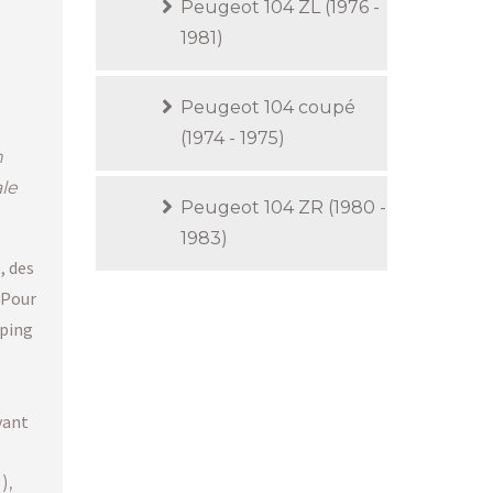
Peugeot 104 ZL (1976 -
1981)
Peugeot 104 coupé
(1974 - 1975)
n
le
Peugeot 104 ZR (1980 -
1983)
, des
 Pour
pping
vant
),