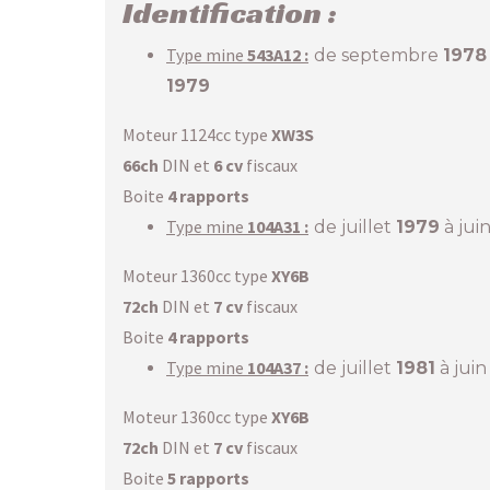
Identification :
Type mine
543
A12 :
de septembre
1978
1979
Moteur 1124cc type
XW3S
66ch
DIN et
6 cv
fiscaux
Boite
4 rapports
Type mine
104A31 :
de juillet
1979
à jui
Moteur 1360cc type
XY6B
72ch
DIN et
7 cv
fiscaux
Boite
4 rapports
Type mine
104A37 :
de juillet
1981
à jui
Moteur 1360cc type
XY6B
72ch
DIN et
7 cv
fiscaux
Boite
5 rapports