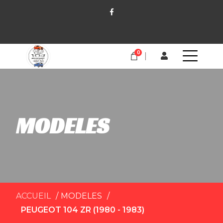
0
MODELES
ACCUEIL
MODELES
PEUGEOT 104 ZR (1980 - 1983)