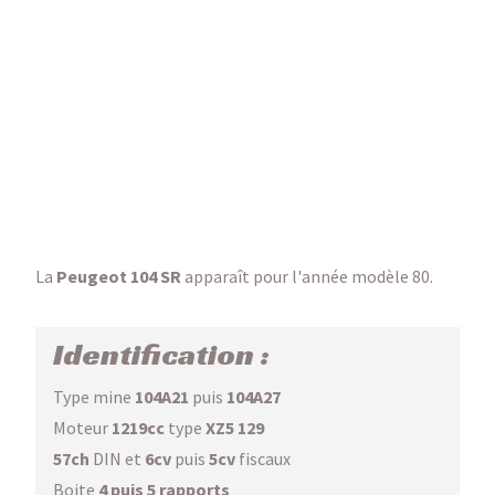
La
Peugeot 104 SR
apparaît pour l'année modèle 80.
Identification :
Type mine
104A21
puis
104A27
Moteur
1219cc
type
XZ5 129
57ch
DIN et
6cv
puis
5cv
fiscaux
Boite
4 puis 5 rapports