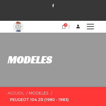
0
MODELES
ACCUEIL
MODELES
PEUGEOT 104 ZR (1980 - 1983)