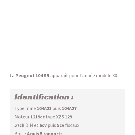
La
Peugeot 104 SR
apparaît pour l'année modèle 80.
Identification :
Type mine
104A21
puis
104A27
Moteur
1219cc
type
XZ5 129
57ch
DIN et
6cv
puis
5cv
fiscaux
Boite
4 puis 5 rapports