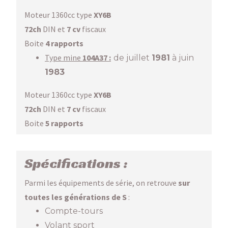
Moteur 1360cc type
XY6B
72ch
DIN et
7 cv
fiscaux
Boite
4 rapports
Type mine
104A37 :
de juillet
1981
à juin
1983
Moteur 1360cc type
XY6B
72ch
DIN et
7 cv
fiscaux
Boite
5 rapports
Spécifications :
Parmi les équipements de série, on retrouve
sur
toutes les générations de S
:
Compte-tours
Volant sport