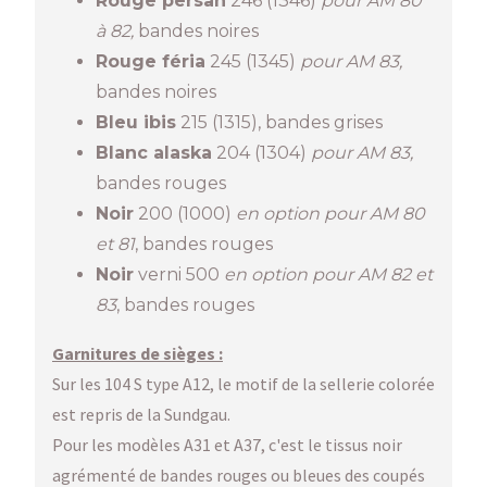
Rouge persan
246 (1346)
pour AM 80
à 82,
bandes noires
Rouge féria
245 (1345)
pour AM 83,
bandes noires
Bleu ibis
215 (1315), bandes grises
Blanc alaska
204 (1304)
pour AM 83,
bandes rouges
Noir
200 (1000)
en option pour AM 80
et 81
, bandes rouges
Noir
verni 500
en option pour AM 82 et
83
, bandes rouges
Garnitures de sièges :
Sur les 104 S type A12, le motif de la sellerie colorée
est repris de la Sundgau.
Pour les modèles A31 et A37, c'est le tissus noir
agrémenté de bandes rouges ou bleues des coupés