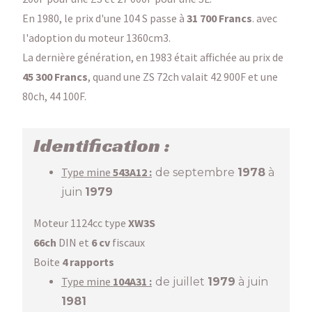
En 1980, le prix d'une 104 S passe à
31 700 Francs
. avec
l'adoption du moteur 1360cm3.
La dernière génération, en 1983 était affichée au prix de
45 300 Francs
, quand une ZS 72ch valait 42 900F et une
80ch, 44 100F.
Identification :
Type mine
543
A12 :
de septembre
1978
à
juin
1979
Moteur 1124cc type
XW3S
66ch
DIN et
6 cv
fiscaux
Boite
4 rapports
Type mine
104A31 :
de juillet
1979
à juin
1981