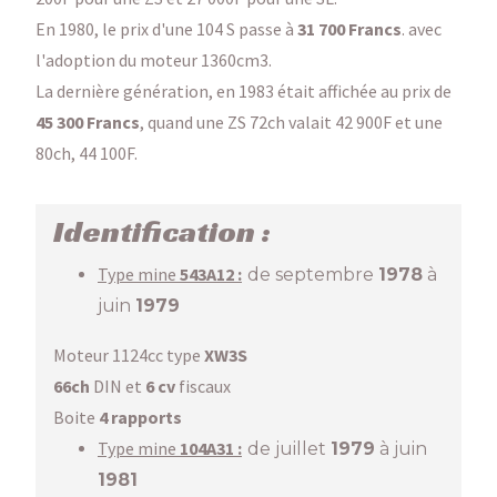
En 1980, le prix d'une 104 S passe à
31 700 Francs
. avec
l'adoption du moteur 1360cm3.
La dernière génération, en 1983 était affichée au prix de
45 300 Francs
, quand une ZS 72ch valait 42 900F et une
80ch, 44 100F.
Identification :
Type mine
543
A12 :
de septembre
1978
à
juin
1979
Moteur 1124cc type
XW3S
66ch
DIN et
6 cv
fiscaux
Boite
4 rapports
Type mine
104A31 :
de juillet
1979
à juin
1981