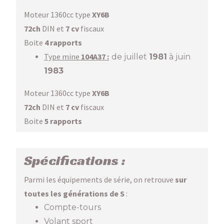
Moteur 1360cc type
XY6B
72ch
DIN et
7 cv
fiscaux
Boite
4 rapports
Type mine
104A37 :
de juillet
1981
à juin
1983
Moteur 1360cc type
XY6B
72ch
DIN et
7 cv
fiscaux
Boite
5 rapports
Spécifications :
Parmi les équipements de série, on retrouve
sur
toutes les générations de S
:
Compte-tours
Volant sport