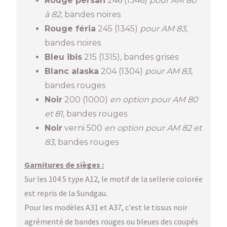
Rouge persan
246 (1346)
pour AM 80
à 82,
bandes noires
Rouge féria
245 (1345)
pour AM 83,
bandes noires
Bleu ibis
215 (1315), bandes grises
Blanc alaska
204 (1304)
pour AM 83,
bandes rouges
Noir
200 (1000)
en option pour AM 80
et 81
, bandes rouges
Noir
verni 500
en option pour AM 82 et
83
, bandes rouges
Garnitures de sièges :
Sur les 104 S type A12, le motif de la sellerie colorée
est repris de la Sundgau.
Pour les modèles A31 et A37, c'est le tissus noir
agrémenté de bandes rouges ou bleues des coupés